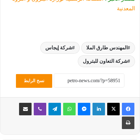
المعدنية
المهندس طارق الملا
شركة إيجاس
شركة التعاون للبترول
نسخ الرابط
لينكدإن
ماسنجر
واتساب
تيلقرام
ڤايبر
مشاركة عبر البريد
طباعة