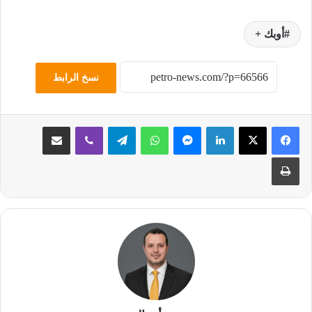
أوبك +
نسخ الرابط
لينكدإن
ماسنجر
واتساب
تيلقرام
ڤايبر
مشاركة عبر البريد
طباعة