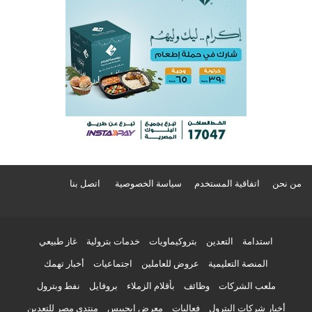
من نحن
اتفاقية المستخدم
سياسة الخصوصية
اتصل بنا
استدامة
التعدين
بتروكيماويات
خدمات بترولية
غاز طبيعي
المنصة التعليمية
عروض للعاملين
اجتماعيات
أخبار تهمك
ملعب الشركات
وظائف
بأقلام الزملاء
بروفايل
نفط وبترول
أخبار شركات البترول
فعاليات
معرض إيجيبس
منتدى مصر للتعدين