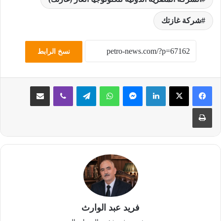
شركة غازتك
نسخ الرابط
لينكدإن
ماسنجر
واتساب
تيلقرام
ڤايبر
مشاركة عبر البريد
طباعة
فريد عبد الوارث