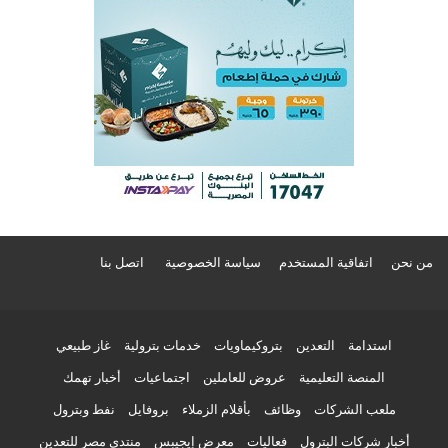
من نحن
اتفاقية المستخدم
سياسة الخصوصية
اتصل بنا
استدامة
التعدين
بتروكيماويات
خدمات بترولية
غاز طبيعي
المنصة التعليمية
عروض للعاملين
اجتماعيات
أخبار تهمك
ملعب الشركات
وظائف
بأقلام الزملاء
بروفايل
نفط وبترول
أخبار شركات البترول
فعاليات
معرض إيجيبس
منتدى مصر للتعدين