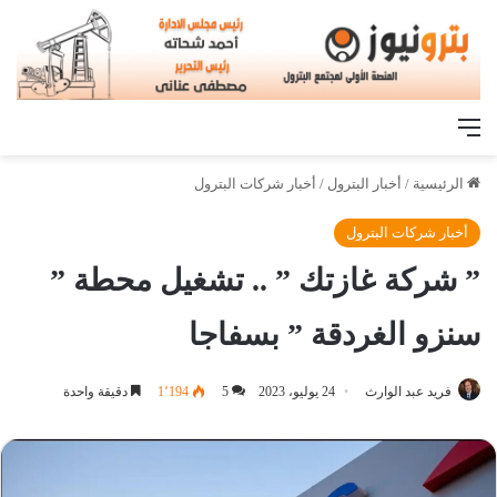
القائمة
الرئيسية
/
أخبار البترول
/
أخبار شركات البترول
أخبار شركات البترول
” شركة غازتك ” .. تشغيل محطة ”
سنزو الغردقة ” بسفاجا
فريد عبد الوارث
24 يوليو، 2023
5
1٬194
دقيقة واحدة