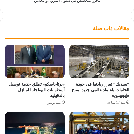
محرر متخصص في شئون البترول والتعدين
مقالات ذات صلة
“سيدبك” تعزز ريادتها في جودة
«بوتاجاسكو» تطلق خدمة توصيل
الخامات باعتماد عالمي جديد لمنتج
أسطوانات البوتاجاز للمنازل
«إيجيبتين»
بالدقهلية
منذ 17 ساعة
منذ يومين