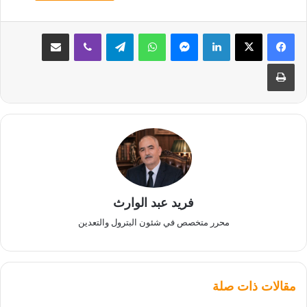
لينكدإن
ماسنجر
واتساب
تيلقرام
ڤايبر
مشاركة عبر البريد
طباعة
فريد عبد الوارث
محرر متخصص في شئون البترول والتعدين
مقالات ذات صلة