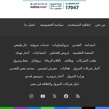
من نحن
اتفاقية المستخدم
سياسة الخصوصية
اتصل بنا
استدامة
التعدين
بتروكيماويات
خدمات بترولية
غاز طبيعي
المنصة التعليمية
عروض للعاملين
اجتماعيات
أخبار تهمك
ملعب الشركات
وظائف
بأقلام الزملاء
بروفايل
نفط وبترول
أخبار شركات البترول
فعاليات
معرض إيجيبس
منتدى مصر للتعدين
وزارة البترول
أخبار بتروتريد
بترونيوز فيديو
دليل شركات البترول والطاقة في مصر
ملخص
فيسبوك
‫X
‫YouTube
انستقرام
الموقع