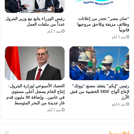
“صان مصر” تحذر من إعلانات
رئيس الوزراء يتابع مع وزير البترول
وظائف مزيفة وتلاحق مروجيها
عدداً من ملفات العمل
قانونياً
منذ 3 أيام
منذ 3 أيام
رئيس “إيكم” يتفقد مصنع “ووتك”
الحصاد الأسبوعي لوزارة البترول:
لإنتاج ألواح MDF الخشبية من قش
إنتاج الخام يسجل أعلى مستوى
الأرز
في عامين.. وإضافة 80 مليون قدم
غاز جديدة من البحر المتوسط
منذ 4 أيام
منذ 5 أيام
اعلان ممول