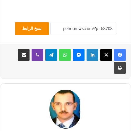
نسخ الرابط
لينكدإن
ماسنجر
واتساب
تيلقرام
ڤايبر
مشاركة عبر البريد
طباعة