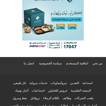
من نحن
اتفاقية المستخدم
سياسة الخصوصية
اتصل بنا
استدامة
التعدين
بتروكيماويات
خدمات بترولية
غاز طبيعي
المنصة التعليمية
عروض للعاملين
اجتماعيات
أخبار تهمك
ملعب الشركات
وظائف
بأقلام الزملاء
بروفايل
نفط وبترول
أخبار شركات البترول
فعاليات
معرض إيجيبس
منتدى مصر للتعدين