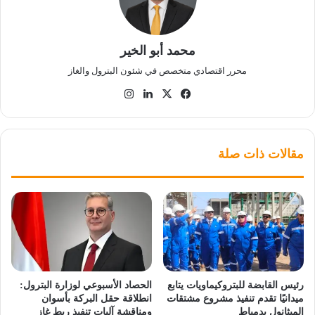
محمد أبو الخير
محرر اقتصادي متخصص في شئون البترول والغاز
‫X
فيسبوك
لينكدإن
انستقرام
مقالات ذات صلة
رئيس القابضة للبتروكيماويات يتابع
الحصاد الأسبوعي لوزارة البترول:
ميدانيًا تقدم تنفيذ مشروع مشتقات
انطلاقة حقل البركة بأسوان
الميثانول بدمياط
ومناقشة آليات تنفيذ ربط غاز