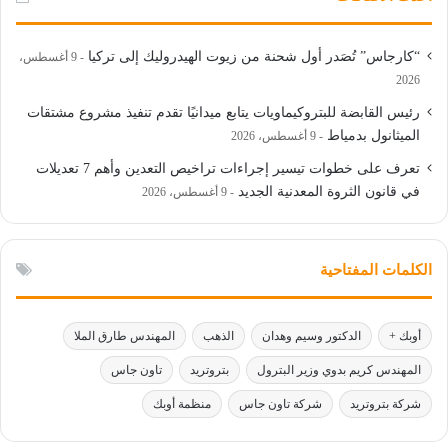
“كارجاس” تُصَدر أول شحنة من زيوت الهيدروليك إلى تركيا
9 أغسطس،
2026
رئيس القابضة للبتروكيماويات يتابع ميدانيًا تقدم تنفيذ مشروع مشتقات
الميثانول بدمياط
9 أغسطس، 2026
تعرف على خطوات تيسير إجراءات تراخيص التعدين وأهم 7 تعديلات
في قانون الثروة المعدنية الجديد
9 أغسطس، 2026
الكلمات المفتاحية
أوبك +
الدكتور وسيم وهدان
الذهب
المهندس طارق الملا
المهندس كريم بدوي وزير البترول
بتروتريد
تاون جاس
شركة بتروتريد
شركة تاون جاس
منظمة أوبك