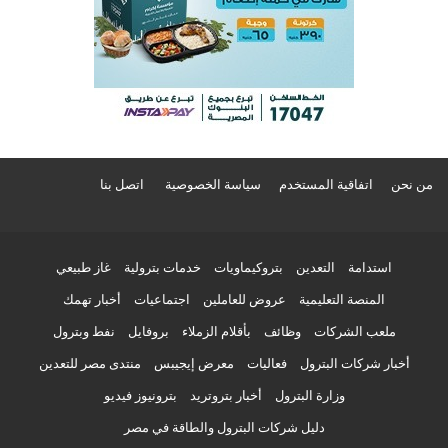
من نحن
اتفاقية المستخدم
سياسة الخصوصية
اتصل بنا
استدامة
التعدين
بتروكيماويات
خدمات بترولية
غاز طبيعي
المنصة التعليمية
عروض للعاملين
اجتماعيات
أخبار تهمك
ملعب الشركات
وظائف
بأقلام الزملاء
بروفايل
نفط وبترول
أخبار شركات البترول
فعاليات
معرض إيجيبس
منتدى مصر للتعدين
وزارة البترول
أخبار بتروتريد
بترونيوز فيديو
دليل شركات البترول والطاقة في مصر