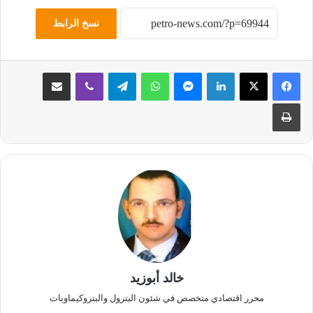
نسخ الرابط
لينكدإن
ماسنجر
واتساب
تيلقرام
ڤايبر
مشاركة عبر البريد
طباعة
خالد أبوزيد
محرر اقتصادي متخصص في شئون البترول والبتروكيماويات