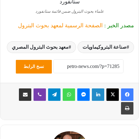
علماء بحوث البترول ضمن قائمة ستانفورد
مصدر الخبر :
الصفحة الرسمية لمعهد بحوث البترول
صناعة البتروكيماويات
معهد بحوث البترول المصري
نسخ الرابط
لينكدإن
ماسنجر
واتساب
تيلقرام
ڤايبر
مشاركة عبر البريد
طباعة