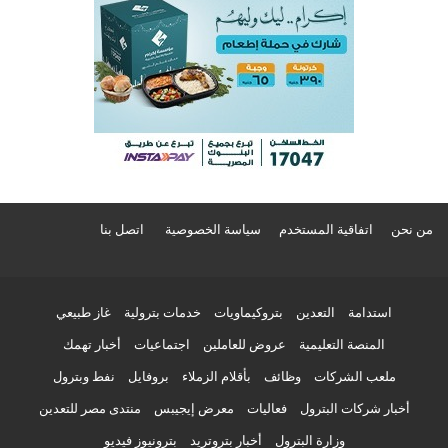
من نحن
اتفاقية المستخدم
سياسة الخصوصية
اتصل بنا
استدامة
التعدين
بتروكيماويات
خدمات بترولية
غاز طبيعي
المنصة التعليمية
عروض للعاملين
اجتماعيات
أخبار تهمك
ملعب الشركات
وظائف
بأقلام الزملاء
بروفايل
نفط وبترول
أخبار شركات البترول
فعاليات
معرض إيجيبس
منتدى مصر للتعدين
وزارة البترول
أخبار بتروتريد
بترونيوز فيديو