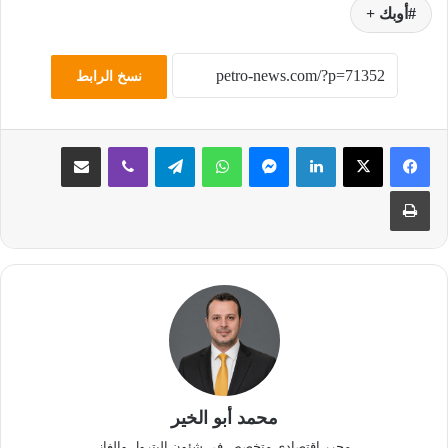
أوبك +
نسخ الرابط
لينكدإن
ماسنجر
واتساب
تيلقرام
ڤايبر
مشاركة عبر البريد
طباعة
محمد أبو الخير
محرر اقتصادي متخصص في شئون البترول والغاز