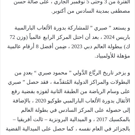
الفترة من 3 وحتى 5 نوفمبر الجاري ، على صالة حسن
مصطفى بمدينة السادس من أكتوبر.
و يستعد ” صبري ” للمشاركة بدورة الألعاب البارالمبية
باريس 2024 ، بعد أن احتل المركز الرابع عالمياً (وزن 72
ك) ببطولة العالم دبي 2023 ، ضِمن أفضل 8 أرقام عالمية
مؤهلة للأولمبياد.
و يزخر تاريخ الربَّاع الدَّولي ” محمود صبري “ بعددٍ من
البطولات والمراكز الدولية المُتقدِّمة ، فقد حصل ” صبري
على وسام الرياضة من الطبقة الثانية لفوزه بفضية رفع
الأثقال بدورة الألعاب البارالمبي طوكيو 2020 ، بالإضافة
إلى حصوله على المركز السادس في بطولة العالم
بالمكسيك 2017 ، و الميدالية البرونزية – ثالت أفريقيا –
بالجزائر في العام نفسه ، كما حصل على الميدالية الفضية