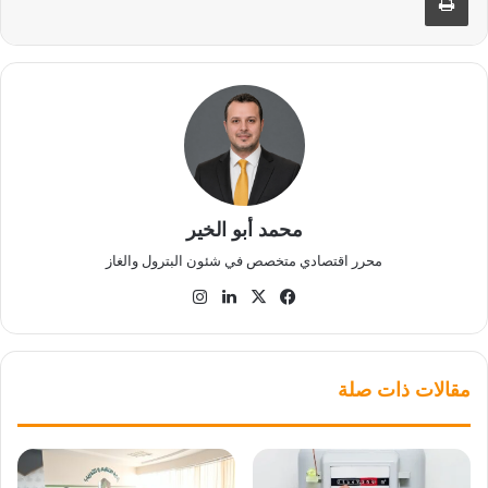
محمد أبو الخير
محرر اقتصادي متخصص في شئون البترول والغاز
‫X
فيسبوك
لينكدإن
انستقرام
مقالات ذات صلة