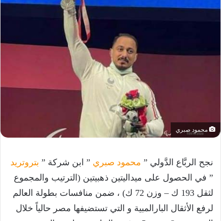
محمود صبري
نجح الربَّاع الدَّولي ”
محمود صبري
” ابن شركة ”
بتروتريد
” في الحصول على ميداليتين ذهبيتين (الترتيب والمجموع
لثقل 193 ك – وزن 72 ك) ، ضمن منافسات بطولة العالم
لرفع الأثقال البارالمبية و التي تستضيفها مصر حالياً خلال