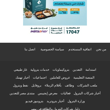
من نحن
اتفاقية المستخدم
سياسة الخصوصية
اتصل بنا
استدامة
التعدين
بتروكيماويات
خدمات بترولية
غاز طبيعي
المنصة التعليمية
عروض للعاملين
اجتماعيات
أخبار تهمك
ملعب الشركات
وظائف
بأقلام الزملاء
بروفايل
نفط وبترول
أخبار شركات البترول
فعاليات
معرض إيجيبس
منتدى مصر للتعدين
وزارة البترول
أخبار بتروتريد
بترونيوز فيديو
دليل شركات البترول والطاقة في مصر