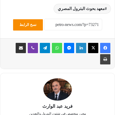
معهد بحوث البترول المصري
نسخ الرابط
لينكدإن
ماسنجر
واتساب
تيلقرام
ڤايبر
مشاركة عبر البريد
طباعة
فريد عبد الوارث
محرر متخصص في شئون البترول والتعدين