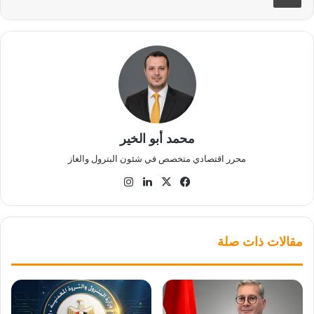
محمد أبو الخير
محرر اقتصادي متخصص في شئون البترول والغاز
‫X
فيسبوك
لينكدإن
انستقرام
مقالات ذات صلة