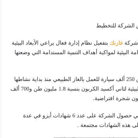
 شركة
غازتك
بتفعيل نظام إدارة فعال يراعي الأبعاد البيئية
ة البيئية لمواكبة أهداف التنمية المستدامة التي وضعتها
قامت بتحويل أكثر من 250 ألف سيارة للعمل بالغاز الطبيعي منذ بداية نشاطها
في منتصف التسعينيات مما ساهم في خفض الانبعاثات البيئية لثاني أكسيد الكربون بنسبة 1.8 مليون طن و700 ألف
وقد ساهمت جهود الشركة المبذولة من جميع العاملين في حصول الشركة على عدد 6 شهادات أيزو في عدة
ى هذه الشهادات مجتمعة .