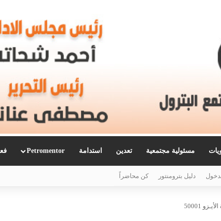
ويات
مسئولية مجتمعية
تعدين
استدامة
Petromentor
فعا
دخول
دليل بترومنتور
كن محاضراً
زو 50001