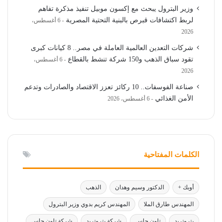
وزير البترول يبحث مع إكسون موبيل تنفيذ مذكرة تفاهم
لربط اكتشافات قبرص بالبنية التحتية المصرية
6 أغسطس،
2026
شركات التعدين العالمية العاملة في مصر.. 8 كيانات كبرى
تقود سباق الذهب و150 شركة تنشط بالقطاع
6 أغسطس،
2026
صناعة الفوسفات.. 10 ركائز تعزز الاقتصاد والصادرات وتدعم
الأمن الغذائي
6 أغسطس، 2026
الكلمات المفتاحية
أوبك +
الدكتور وسيم وهدان
الذهب
المهندس طارق الملا
المهندس كريم بدوي وزير البترول
بتروتريد
تاون جاس
شركة بتروتريد
شركة تاون جاس