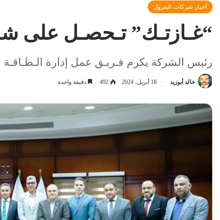
أخبار شركات البترول
“غـازتـك” تـحصـل على شـهـادة 
رئيس الشركة يكرم فـريـق عمل إدارة الـطـاقـة
خالد أبوزيد
18 أبريل، 2024
492
دقيقة واحدة