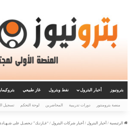
بترونيوز
أخبار البترول
نفط وبترول
غاز طبيعي
بتروكيما
منصة بترومنتور
دورات تدريبية
المحاضرين
لوحة التحكم
تسجيل ال
الرئيسية
/
أخبار البترول
/
أخبار شركات البترول
/
“غـازتـك” تـحصـل على شـهـادة الأيـ