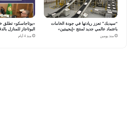
“سيدبك” تعزز ريادتها في جودة الخامات
«بوتاجاسكو» تطلق خ
باعتماد عالمي جديد لمنتج «إيجيبتين»
البوتاجاز للمنازل بالدق
منذ يومين
منذ 4 أيام