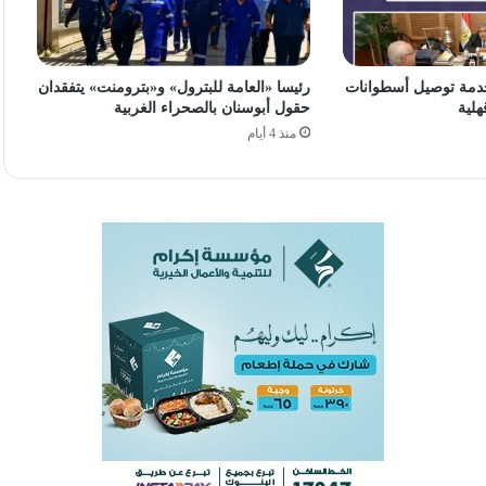
دمة توصيل أسطوانات
رئيسا «العامة للبترول» و«بترومنت» يتفقدان
هلية
حقول أبوسنان بالصحراء الغربية
منذ 4 أيام