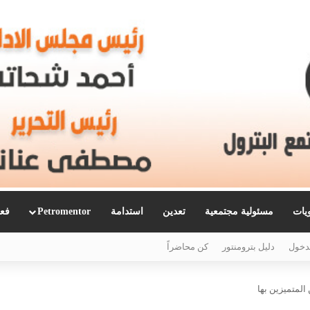
ويات
مسئولية مجتمعية
تعدين
استدامة
Petromentor
فعا
دخول
دليل بترومنتور
كن محاضراً
 المتميزين بها