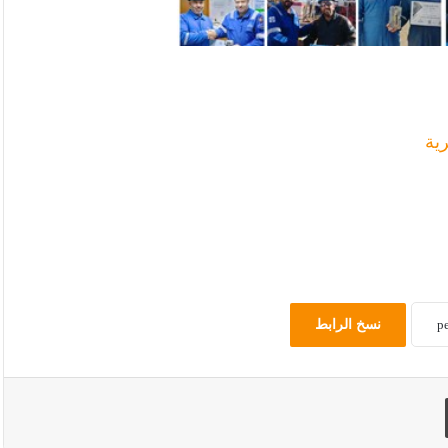
ية
نسخ الرابط
طباعة