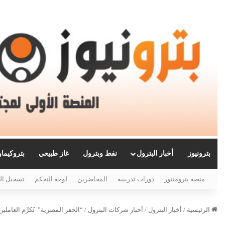
بترونيوز
أخبار البترول
نفط وبترول
غاز طبيعي
بتروكيما
منصة بترومنتور
دورات تدريبية
المحاضرين
لوحة التحكم
تسجيل ال
الرئيسية
/
أخبار البترول
/
أخبار شركات البترول
/
“الحفر المصرية” تُكرِّم العاملين