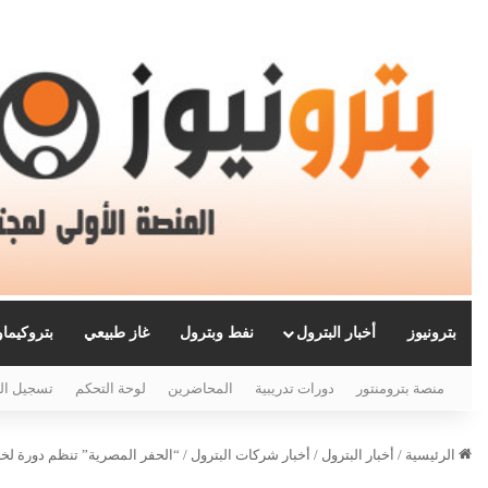
بترونيوز
أخبار البترول
نفط وبترول
غاز طبيعي
بتروكيما
منصة بترومنتور
دورات تدريبية
المحاضرين
لوحة التحكم
تسجيل ال
الرئيسية
/
أخبار البترول
/
أخبار شركات البترول
/
“الحفر المصرية” تنظم دورة لخري