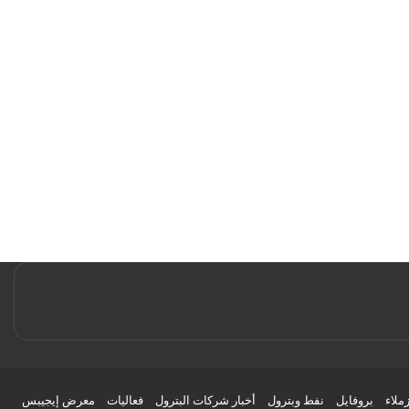
زملاء
بروفايل
نفط وبترول
أخبار شركات البترول
فعاليات
معرض إيجيبس