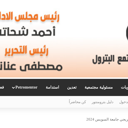
ويات
مسئولية مجتمعية
تعدين
استدامة
Petromentor
فعا
دخول
دليل بترومنتور
كن محاضراً
جي جامعة السويس 2024