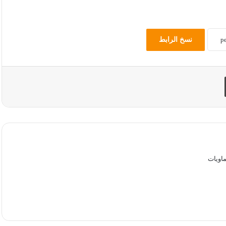
نسخ الرابط
طباعة
اويات