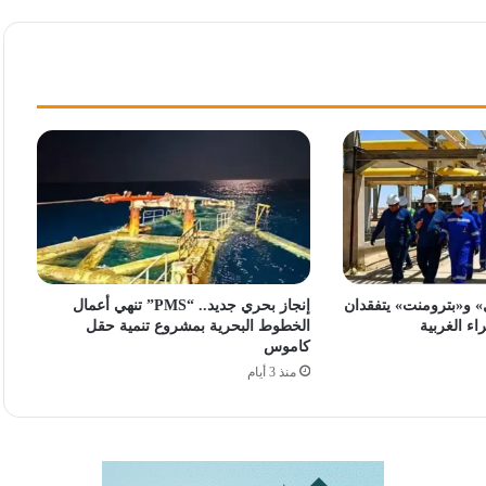
ل» و«بترومنت» يتفقدان
إنجاز بحري جديد.. “PMS” تنهي أعمال
ء الغربية
الخطوط البحرية بمشروع تنمية حقل
كاموس
منذ 3 أيام