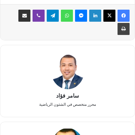
لينكدإن
ماسنجر
واتساب
تيلقرام
ڤايبر
مشاركة عبر البريد
طباعة
سامر فؤاد
محرر متخصص في الشئون الرياضية