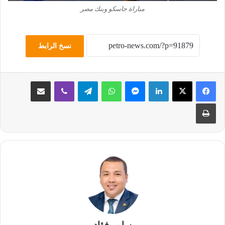
مباراة جاسكو وبنك مصر
نسخ الرابط
لينكدإن
ماسنجر
واتساب
تيلقرام
ڤايبر
مشاركة عبر البريد
طباعة
سامر فؤاد