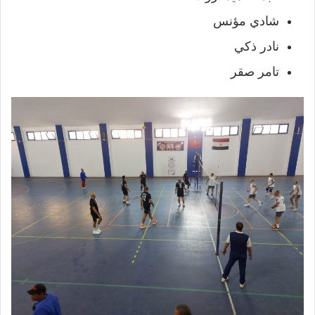
شادي مؤنس
نادر ذكي
تامر صقر