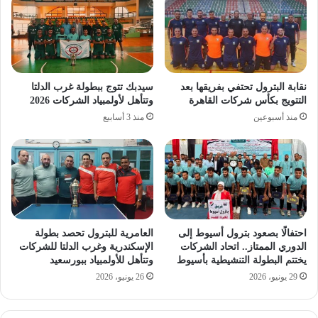
نقابة البترول تحتفي بفريقها بعد
سيدبك تتوج ببطولة غرب الدلتا
التتويج بكأس شركات القاهرة
وتتأهل لأولمبياد الشركات 2026
منذ أسبوعين
منذ 3 أسابيع
احتفالًا بصعود بترول أسيوط إلى
العامرية للبترول تحصد بطولة
الدوري الممتاز.. اتحاد الشركات
الإسكندرية وغرب الدلتا للشركات
يختتم البطولة التنشيطية بأسيوط
وتتأهل للأولمبياد ببورسعيد
29 يونيو، 2026
26 يونيو، 2026