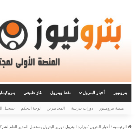
بترونيوز
أخبار البترول
نفط وبترول
غاز طبيعي
بتروكيما
منصة بترومنتور
دورات تدريبية
المحاضرين
لوحة التحكم
تسجيل ال
الرئيسية
/
أخبار البترول
/
وزارة البترول
/
وزير البترول يستقبل المدير العام لشركة