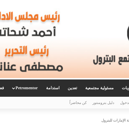
ويات
مسئولية مجتمعية
تعدين
استدامة
Petromentor
فعا
دخول
دليل بترومنتور
كن محاضراً
 الإمارات للبترول