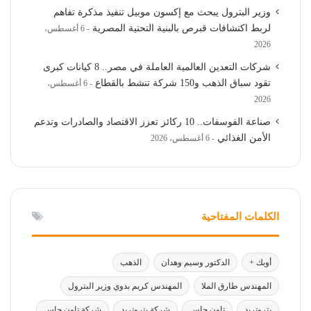
وزير البترول يبحث مع إكسون موبيل تنفيذ مذكرة تفاهم
لربط اكتشافات قبرص بالبنية التحتية المصرية
6 أغسطس،
2026
شركات التعدين العالمية العاملة في مصر.. 8 كيانات كبرى
تقود سباق الذهب و150 شركة تنشط بالقطاع
6 أغسطس،
2026
صناعة الفوسفات.. 10 ركائز تعزز الاقتصاد والصادرات وتدعم
الأمن الغذائي
6 أغسطس، 2026
الكلمات المفتاحية
أوبك +
الدكتور وسيم وهدان
الذهب
المهندس طارق الملا
المهندس كريم بدوي وزير البترول
بتروتريد
تاون جاس
شركة بتروتريد
شركة تاون جاس