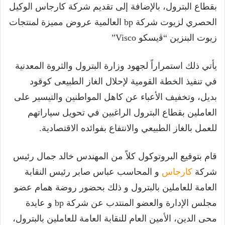
بقطاع البترول، بالإضافة إلى تقديم شركة كارجاس الوكيل
الحصري لزيوت شركة bp العالمية عروض مميزة لمنتجات
زيوت البنزين “ﭬيسكو Visco”
يأتي ذلك استمراراً لجهود وزارة البترول والثروة المعدنية
في تنفيذ الخطة القومية لإحلال الغاز الطبيعى كوقود
بديل، وتخفيف الأعباء عن كاهل المواطنين والتيسير على
العاملين بقطاع البترول الراغبين في تحويل سياراتهم
للعمل بالغاز الطبيعي والانتفاع بفوائده الاقتصادية.
قام بتوقيع البروتوكول كلاً من المهندس خالد جمال رئيس
شركة
كارجاس
و المحاسب عباس صابر رئيس النقابة
العامة للعاملين بالبترول و ذلك بحضور روضة همام عضو
مجلس الإدارة والعضو المنتدب عن شركة bp و عايدة
محى الدين، الأمين العام للنقابة العامة للعاملين بالبترول،