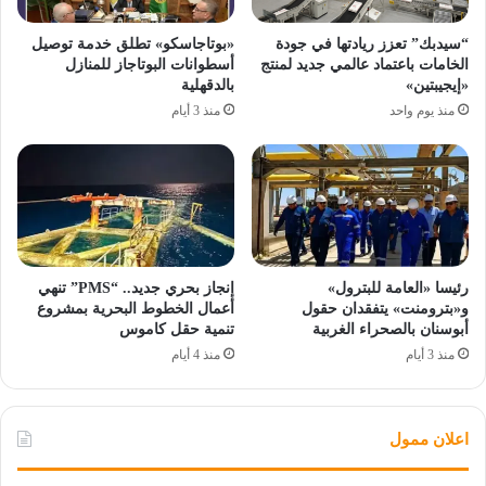
“سيدبك” تعزز ريادتها في جودة
«بوتاجاسكو» تطلق خدمة توصيل
الخامات باعتماد عالمي جديد لمنتج
أسطوانات البوتاجاز للمنازل
«إيجيبتين»
بالدقهلية
منذ يوم واحد
منذ 3 أيام
رئيسا «العامة للبترول»
إنجاز بحري جديد.. “PMS” تنهي
و«بترومنت» يتفقدان حقول
أعمال الخطوط البحرية بمشروع
أبوسنان بالصحراء الغربية
تنمية حقل كاموس
منذ 3 أيام
منذ 4 أيام
اعلان ممول