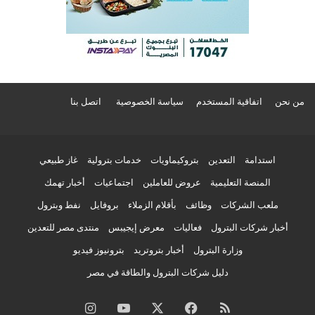
من نحن
اتفاقية المستخدم
سياسة الخصوصية
اتصل بنا
استدامة
التعدين
بتروكيماويات
خدمات بترولية
غاز طبيعي
المنصة التعليمية
عروض للعاملين
اجتماعيات
أخبار تهمك
ملعب الشركات
وظائف
بأقلام الزملاء
بروفايل
نفط وبترول
أخبار شركات البترول
فعاليات
معرض إيجيبس
منتدى مصر للتعدين
وزارة البترول
أخبار بتروتريد
بترونيوز فيديو
دليل شركات البترول والطاقة في مصر
ملخص
فيسبوك
‫X
‫YouTube
انستقرام