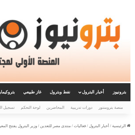
بترونيوز
أخبار البترول
نفط وبترول
غاز طبيعي
بتروكيما
منصة بترومنتور
دورات تدريبية
المحاضرين
لوحة التحكم
تسجيل ال
الرئيسية
/
أخبار البترول
/
فعاليات
/
منتدى مصر للتعدين
/
وزير البترول يفتتح الم