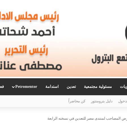
ويات
مسئولية مجتمعية
تعدين
استدامة
Petromentor
فعا
دخول
دليل بترومنتور
كن محاضراً
عرض المصاحب لمنتدى مصر للتعدين في نسخته الرابعة