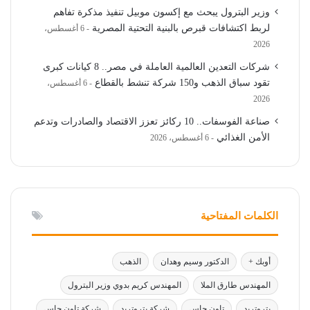
وزير البترول يبحث مع إكسون موبيل تنفيذ مذكرة تفاهم
لربط اكتشافات قبرص بالبنية التحتية المصرية
6 أغسطس،
2026
شركات التعدين العالمية العاملة في مصر.. 8 كيانات كبرى
تقود سباق الذهب و150 شركة تنشط بالقطاع
6 أغسطس،
2026
صناعة الفوسفات.. 10 ركائز تعزز الاقتصاد والصادرات وتدعم
الأمن الغذائي
6 أغسطس، 2026
الكلمات المفتاحية
أوبك +
الدكتور وسيم وهدان
الذهب
المهندس طارق الملا
المهندس كريم بدوي وزير البترول
بتروتريد
تاون جاس
شركة بتروتريد
شركة تاون جاس