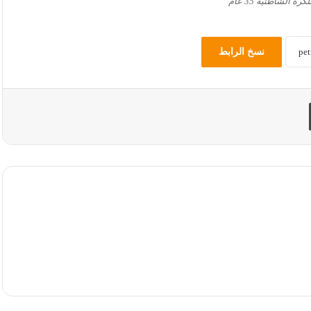
ة الشاطئية 35 عام
نسخ الرابط
طباعة