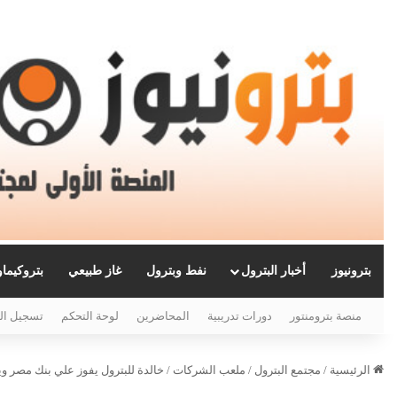
بترونيوز
أخبار البترول
نفط وبترول
غاز طبيعي
بتروكيما
منصة بترومنتور
دورات تدريبية
المحاضرين
لوحة التحكم
تسجيل ال
الرئيسية
/
مجتمع البترول
/
ملعب الشركات
/
خالدة للبترول يفوز علي بنك مصر ويص