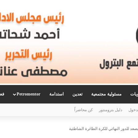
ويات
مسئولية مجتمعية
تعدين
استدامة
Petromentor
فعا
دخول
دليل بترومنتور
كن محاضراً
عد للدور النهائي للكرة الطائرة الشاطئية