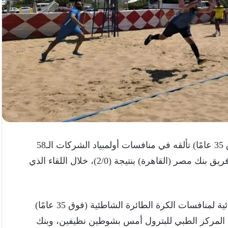
للكرة الطائرة الشاطئية (فوق 35 عامًا) تألقه في منافسات أولمبياد الشركات الـ58
المقامة بمدينة بورسعيد، بعدما حقق فوزًا مستحقًا على فريق بنك مصر (القاهرة) بنتيجة (2/0)، خلال اللقاء الذي
وبهذه النتيجة يتأهل فريق خالدة للبترول إلى المباراة النهائية لمنافسات الكرة الطائرة الشاطئية (فوق 35 عامًا)
ين متتاليين على المركز الطبي للبترول أمس بشوطين نظيفين، وبنك