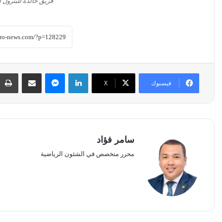
فريق خالدة للبترول للكر
لينكدإن
ماسنجر
مشاركة عبر البريد
فيسبوك
‫X
سامر فؤاد
محرر متخصص في الشئون الرياضية