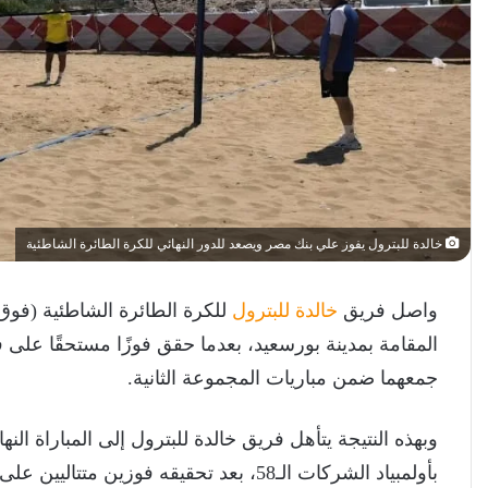
خالدة للبترول يفوز علي بنك مصر ويصعد للدور النهائي للكرة الطائرة الشاطئية
واصل فريق
خالدة للبترول
جمعهما ضمن مباريات المجموعة الثانية.
بأولمبياد الشركات الـ58، بعد تحقيقه فوز