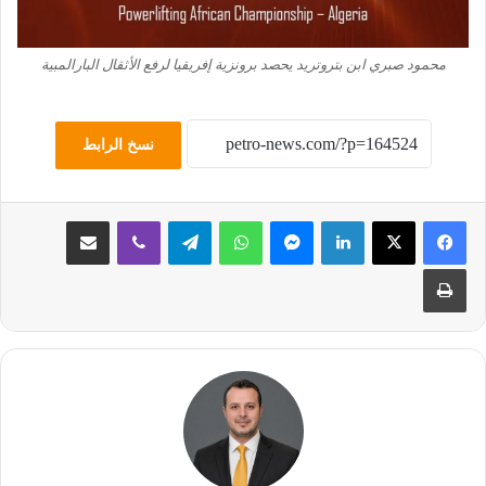
محمود صبري ابن بتروتريد يحصد برونزية إفريقيا لرفع الأثقال البارالمبية
نسخ الرابط
لينكدإن
ماسنجر
واتساب
تيلقرام
ڤايبر
مشاركة عبر البريد
طباعة