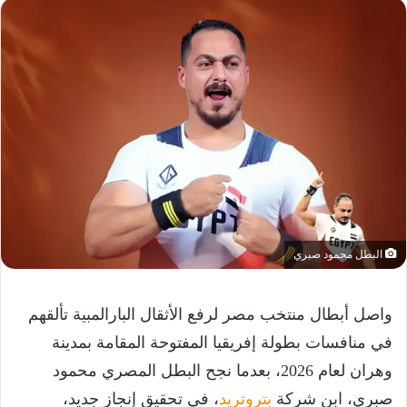
البطل محمود صبري
واصل أبطال منتخب مصر لرفع الأثقال البارالمبية تألقهم
في منافسات بطولة إفريقيا المفتوحة المقامة بمدينة
وهران لعام 2026، بعدما نجح البطل المصري محمود
صبري، ابن شركة
بتروتريد
، في تحقيق إنجاز جديد،