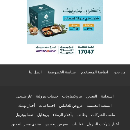
من نحن
اتفاقية المستخدم
سياسة الخصوصية
اتصل بنا
استدامة
التعدين
بتروكيماويات
خدمات بترولية
غاز طبيعي
المنصة التعليمية
عروض للعاملين
اجتماعيات
أخبار تهمك
ملعب الشركات
وظائف
بأقلام الزملاء
بروفايل
نفط وبترول
أخبار شركات البترول
فعاليات
معرض إيجيبس
منتدى مصر للتعدين