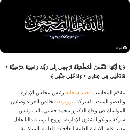
عزاء
﴿ يَا أَيَّتُهَا النَّفْسُ الْمُطْمَئِنَّةُ ارْجِعِي إِلَىٰ رَبِّكِ رَاضِيَةً مَرْضِيَّةً *
فَادْخُلِي فِي عِبَادِي * وَادْخُلِي جَنَّتِي ﴾
يتقدَّم المحاسب
أحمد شحاتة
رئيس مجلس الإدارة
والعضو المنتدب لشركة
بتروتريد
، بخالص العزاء وصادق
المواساة في وفاة الدكتور محمد حسني نائب رئيس
شركة موبكو للشئون الإدارية، وزوج الزميلة داليا هلال
مدير عام بالإدارة العامة للعلاقات العامة بالمركزية.