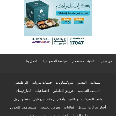
من نحن
اتفاقية المستخدم
سياسة الخصوصية
اتصل بنا
استدامة
التعدين
بتروكيماويات
خدمات بترولية
غاز طبيعي
المنصة التعليمية
عروض للعاملين
اجتماعيات
أخبار تهمك
ملعب الشركات
وظائف
بأقلام الزملاء
بروفايل
نفط وبترول
أخبار شركات البترول
فعاليات
معرض إيجيبس
منتدى مصر للتعدين
وزارة البترول
أخبار بتروتريد
بترونيوز فيديو