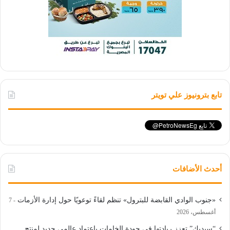
تابع بترونيوز علي تويتر
أحدث الأضافات
«جنوب الوادي القابضة للبترول» تنظم لقاءً توعويًا حول إدارة الأزمات
7
أغسطس، 2026
“سيدبك” تعزز ريادتها في جودة الخامات باعتماد عالمي جديد لمنتج