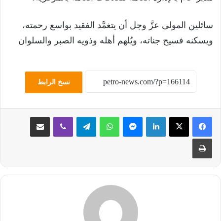
سائلين المولى عزَّ وجل أن يتغمَّد الفقيد بواسع رحمته،
ويسكنه فسيح جناته، ويُلهم أهله وذويه الصبر والسلوان
نسخ الرابط
لينكدإن
ماسنجر
واتساب
تيلقرام
ڤايبر
مشاركة عبر البريد
طباعة