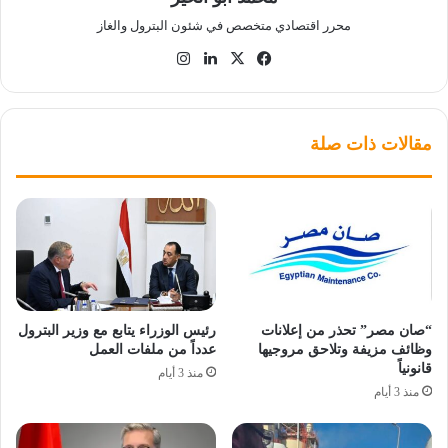
محرر اقتصادي متخصص في شئون البترول والغاز
‫X
فيسبوك
لينكدإن
انستقرام
مقالات ذات صلة
“صان مصر” تحذر من إعلانات
رئيس الوزراء يتابع مع وزير البترول
وظائف مزيفة وتلاحق مروجيها
عدداً من ملفات العمل
قانونياً
منذ 3 أيام
منذ 3 أيام