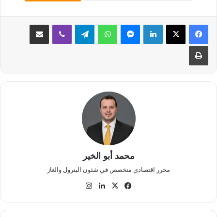
لينكدإن
ماسنجر
واتساب
تيلقرام
ڤايبر
مشاركة عبر البريد
طباعة
محمد أبو الخير
محرر اقتصادي متخصص في شئون البترول والغاز
‫X
فيسبوك
لينكدإن
انستقرام