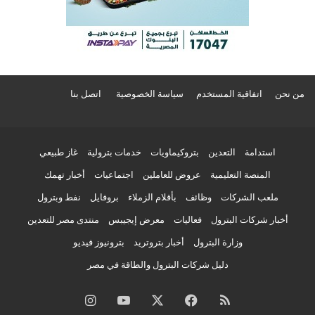
من نحن
اتفاقية المستخدم
سياسة الخصوصية
اتصل بنا
استدامة
التعدين
بتروكيماويات
خدمات بترولية
غاز طبيعي
المنصة التعليمية
عروض للعاملين
اجتماعيات
أخبار تهمك
ملعب الشركات
وظائف
بأقلام الزملاء
بروفايل
نفط وبترول
أخبار شركات البترول
فعاليات
معرض إيجيبس
منتدى مصر للتعدين
وزارة البترول
أخبار بتروتريد
بترونيوز فيديو
دليل شركات البترول والطاقة في مصر
ملخص
فيسبوك
‫X
‫YouTube
انستقرام