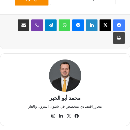
لينكدإن
ماسنجر
واتساب
تيلقرام
ڤايبر
مشاركة عبر البريد
طباعة
محمد أبو الخير
محرر اقتصادي متخصص في شئون البترول والغاز
‫X
فيسبوك
لينكدإن
انستقرام