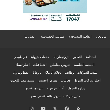
من نحن
اتفاقية المستخدم
سياسة الخصوصية
اتصل بنا
استدامة
التعدين
بتروكيماويات
خدمات بترولية
غاز طبيعي
المنصة التعليمية
عروض للعاملين
اجتماعيات
أخبار تهمك
ملعب الشركات
وظائف
بأقلام الزملاء
بروفايل
نفط وبترول
أخبار شركات البترول
فعاليات
معرض إيجيبس
منتدى مصر للتعدين
وزارة البترول
أخبار بتروتريد
بترونيوز فيديو
دليل شركات البترول والطاقة في مصر
ملخص
فيسبوك
‫X
‫YouTube
انستقرام