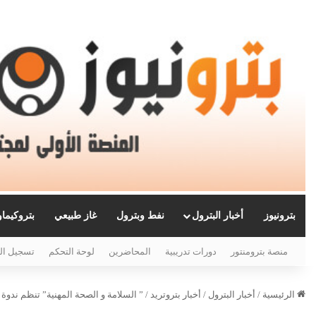
بترونيوز
أخبار البترول
نفط وبترول
غاز طبيعي
بتروكيما
منصة بترومنتور
دورات تدريبية
المحاضرين
لوحة التحكم
تسجيل ال
الرئيسية
/
أخبار البترول
/
أخبار بتروتريد
/
” السلامة و الصحة المهنية” تنظم ندوة