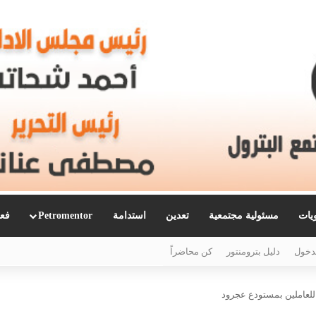
ويات
مسئولية مجتمعية
تعدين
استدامة
Petromentor
فعا
دخول
دليل بترومنتور
كن محاضراً
 للعاملين بمستودع عجرود