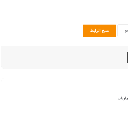
نسخ الرابط
طباعة
اويات