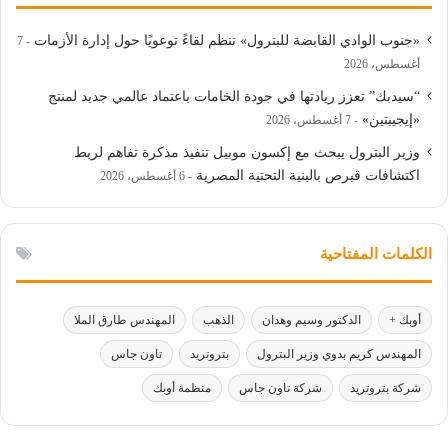
«جنوب الوادي القابضة للبترول» تنظم لقاءً توعويًا حول إدارة الأزمات
7
أغسطس، 2026
“سيدبك” تعزز ريادتها في جودة الخامات باعتماد عالمي جديد لمنتج
«إيجيبتين»
7 أغسطس، 2026
وزير البترول يبحث مع إكسون موبيل تنفيذ مذكرة تفاهم لربط
اكتشافات قبرص بالبنية التحتية المصرية
6 أغسطس، 2026
الكلمات المفتاحية
أوبك +
الدكتور وسيم وهدان
الذهب
المهندس طارق الملا
المهندس كريم بدوي وزير البترول
بتروتريد
تاون جاس
شركة بتروتريد
شركة تاون جاس
منظمة أوبك