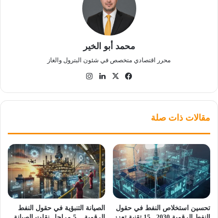
محمد أبو الخير
محرر اقتصادي متخصص في شئون البترول والغاز
‫X
فيسبوك
لينكدإن
انستقرام
مقالات ذات صلة
تحسين استخلاص النفط في حقول
الصيانة التنبؤية في حقول النفط
النفط الرقمية 2030.. 15 تقنية تعزز
الرقمية .. 5 مراحل نقلت الصيانة