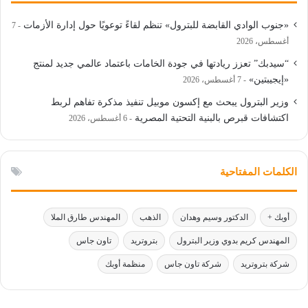
«جنوب الوادي القابضة للبترول» تنظم لقاءً توعويًا حول إدارة الأزمات
7
أغسطس، 2026
“سيدبك” تعزز ريادتها في جودة الخامات باعتماد عالمي جديد لمنتج
«إيجيبتين»
7 أغسطس، 2026
وزير البترول يبحث مع إكسون موبيل تنفيذ مذكرة تفاهم لربط
اكتشافات قبرص بالبنية التحتية المصرية
6 أغسطس، 2026
الكلمات المفتاحية
أوبك +
الدكتور وسيم وهدان
الذهب
المهندس طارق الملا
المهندس كريم بدوي وزير البترول
بتروتريد
تاون جاس
شركة بتروتريد
شركة تاون جاس
منظمة أوبك