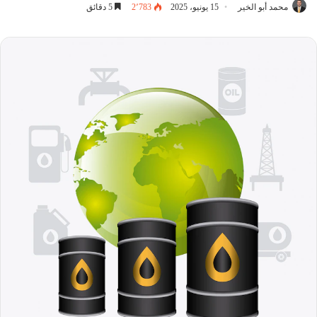
محمد أبو الخير
15 يونيو، 2025
2٬783
5 دقائق