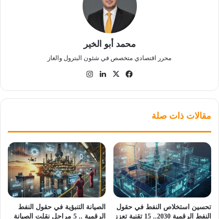
محمد أبو الخير
محرر اقتصادي متخصص في شئون البترول والغاز
‫X
فيسبوك
لينكدإن
انستقرام
مقالات ذات صلة
تحسين استخلاص النفط في حقول
الصيانة التنبؤية في حقول النفط
النفط الرقمية 2030.. 15 تقنية تعزز
الرقمية .. 5 مراحل نقلت الصيانة