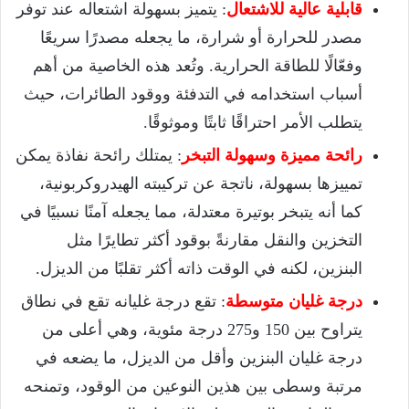
قابلية عالية للاشتعال
: يتميز بسهولة اشتعاله عند توفر
مصدر للحرارة أو شرارة، ما يجعله مصدرًا سريعًا
وفعّالًا للطاقة الحرارية. وتُعد هذه الخاصية من أهم
أسباب استخدامه في التدفئة ووقود الطائرات، حيث
يتطلب الأمر احتراقًا ثابتًا وموثوقًا.
رائحة مميزة وسهولة التبخر
: يمتلك رائحة نفاذة يمكن
تمييزها بسهولة، ناتجة عن تركيبته الهيدروكربونية،
كما أنه يتبخر بوتيرة معتدلة، مما يجعله آمنًا نسبيًا في
التخزين والنقل مقارنةً بوقود أكثر تطايرًا مثل
البنزين، لكنه في الوقت ذاته أكثر تقلبًا من الديزل.
درجة غليان متوسطة
: تقع درجة غليانه تقع في نطاق
يتراوح بين 150 و275 درجة مئوية، وهي أعلى من
درجة غليان البنزين وأقل من الديزل، ما يضعه في
مرتبة وسطى بين هذين النوعين من الوقود، وتمنحه