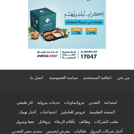
من نحن
اتفاقية المستخدم
سياسة الخصوصية
اتصل بنا
استدامة
التعدين
بتروكيماويات
خدمات بترولية
غاز طبيعي
المنصة التعليمية
عروض للعاملين
اجتماعيات
أخبار تهمك
ملعب الشركات
وظائف
بأقلام الزملاء
بروفايل
نفط وبترول
أخبار شركات البترول
فعاليات
معرض إيجيبس
منتدى مصر للتعدين