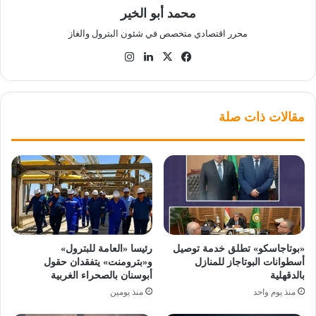
محمد أبو الخير
محرر اقتصادي متخصص في شئون البترول والغاز
‫X
فيسبوك
لينكدإن
انستقرام
مقالات ذات صلة
«بوتاجاسكو» تطلق خدمة توصيل
رئيسا «العامة للبترول»
أسطوانات البوتاجاز للمنازل
و«بترومنت» يتفقدان حقول
بالدقهلية
أبوسنان بالصحراء الغربية
منذ يوم واحد
منذ يومين