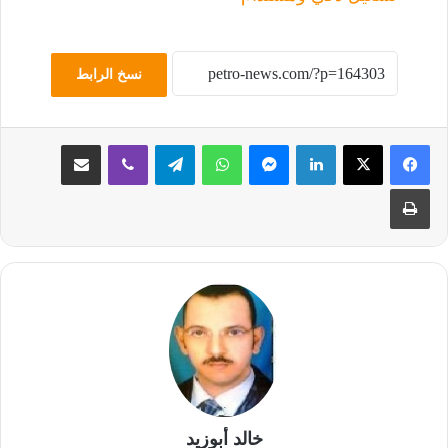
نسخ الرابط
لينكدإن
ماسنجر
واتساب
تيلقرام
ڤايبر
مشاركة عبر البريد
طباعة
خالد أبوزيد