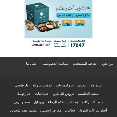
من نحن
اتفاقية المستخدم
سياسة الخصوصية
اتصل بنا
استدامة
التعدين
بتروكيماويات
خدمات بترولية
غاز طبيعي
المنصة التعليمية
عروض للعاملين
اجتماعيات
أخبار تهمك
ملعب الشركات
وظائف
بأقلام الزملاء
بروفايل
نفط وبترول
أخبار شركات البترول
فعاليات
معرض إيجيبس
منتدى مصر للتعدين