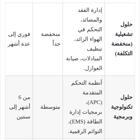
إدارة الفقد
والمصائد،
حلول
التحكم في
تشغيلية
منخفضة
فوري إلى
الهواء الزائد،
(منخفضة
جداً
عدة أشهر
تنظيف
التكلفة)
المبادلات، صيانة
العوازل.
أنظمة التحكم
المتقدمة
حلول
من 6
(APC)،
تكنولوجية
متوسطة
أشهر إلى
برمجيات إدارة
وبرمجية
سنتين
الطاقة (EMS)،
التوائم الرقمية.