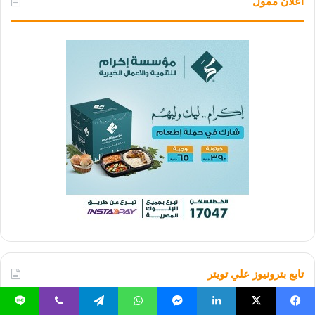
اعلان ممول
تابع بترونيوز علي تويتر
يسبوك
‫X
لينكدإن
ماسنجر
واتساب
تيلقرام
ڤايبر
لاين