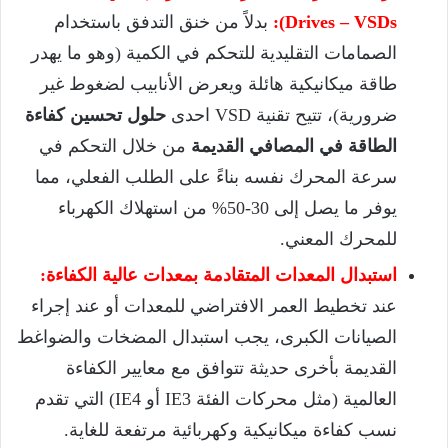
Drives – VSDs):
بدلاً من خنق التدفق باستخدام
الصمامات التقليدية للتحكم في الكمية (وهو ما يهدر
طاقة ميكانيكية هائلة ويعرض الأنابيب لضغوط غير
ضرورية)، تتيح تقنية VSD احدى
حلول تحسين كفاءة
الطاقة في المصافي القديمة
من خلال التحكم في
سرعة المحرك نفسه بناءً على الطلب الفعلي، مما
يوفر ما يصل إلى 30-50% من استهلاك الكهرباء
للمحرك المعني.
استبدال المعدات المتقادمة بمعدات عالية الكفاءة:
عند تخطيط العمر الافتراضي للمعدات أو عند إجراء
الصيانات الكبرى، يجب استبدال المضخات والضواغط
القديمة بأخرى حديثة تتوافق مع معايير الكفاءة
العالمية (مثل محركات الفئة IE3 أو IE4) التي تقدم
نسب كفاءة ميكانيكية وكهربائية مرتفعة للغاية.