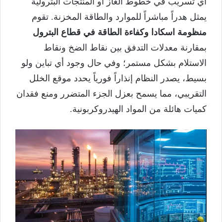
أي تسريب في خطوط الغاز أو المنتجات البترولية
يمثل هدراً مباشراً للموارد والطاقة المخزنة. تقوم
منظومة اسكادا وكفاءة الطاقة في قطاع البترول
بمقارنة معدلات التدفق بين نقاط الضخ ونقاط
الاستلام بشكل مستمر؛ وفي حال وجود أي تباين ولو
بسيط، يصدر النظام إنذاراً فورياً يحدد موقع الخلل
التقريبي، مما يسمح بعزل الجزء المتضرر ومنع فقدان
كميات هائلة من المواد الهيدروكربونية.