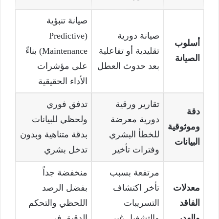
صيانة تنبؤية
صيانة دورية
(Predictive
أسلوب
تقليدية أو تفاعلية
Maintenance) بناءً
الصيانة
بعد حدوث العطل
على مؤشرات
الأداء الحقيقية
تقارير ورقية
تدفق فوري
دقة
دورية معرضة
ولحظي للبيانات
وموثوقية
للخطأ البشري
بدقة متناهية وبدون
البيانات
وفترات تأخير
تدخل بشري
مرتفعة بسبب
منخفضة جداً
معدلات
تأخر اكتشاف
بفضل الرصد
الفاقد
التسريبات
اللحظي والتحكم
والهدر
والتشغيل غير
الدقيق في