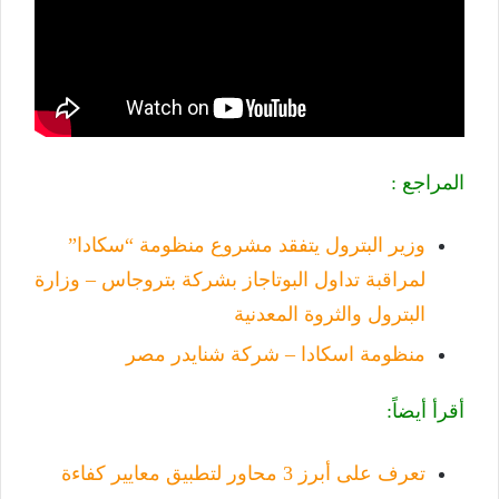
المراجع :
وزير البترول يتفقد مشروع منظومة “سكادا”
لمراقبة تداول البوتاجاز بشركة بتروجاس – وزارة
البترول والثروة المعدنية
منظومة اسكادا – شركة شنايدر مصر
أقرأ أيضاً:
تعرف على أبرز 3 محاور لتطبيق معايير كفاءة