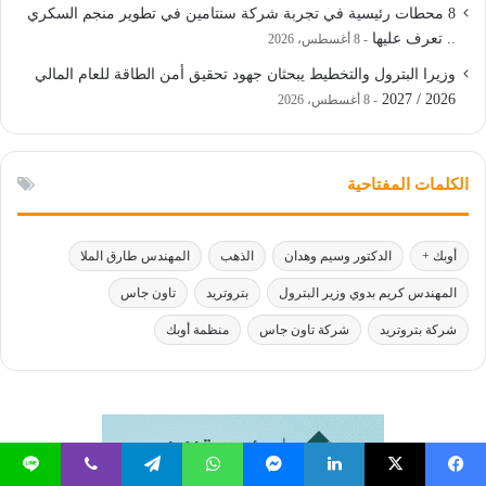
8 محطات رئيسية في تجربة شركة سنتامين في تطوير منجم السكري
.. تعرف عليها
8 أغسطس، 2026
وزيرا البترول والتخطيط يبحثان جهود تحقيق أمن الطاقة للعام المالي
2026 / 2027
8 أغسطس، 2026
الكلمات المفتاحية
أوبك +
الدكتور وسيم وهدان
الذهب
المهندس طارق الملا
المهندس كريم بدوي وزير البترول
بتروتريد
تاون جاس
شركة بتروتريد
شركة تاون جاس
منظمة أوبك
يسبوك
‫X
لينكدإن
ماسنجر
واتساب
تيلقرام
ڤايبر
لاين