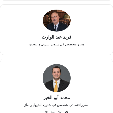
فريد عبد الوارث
محرر متخصص في شئون البترول والتعدين
محمد أبو الخير
محرر اقتصادي متخصص في شئون البترول والغاز
‫X
فيسبوك
لينكدإن
انستقرام