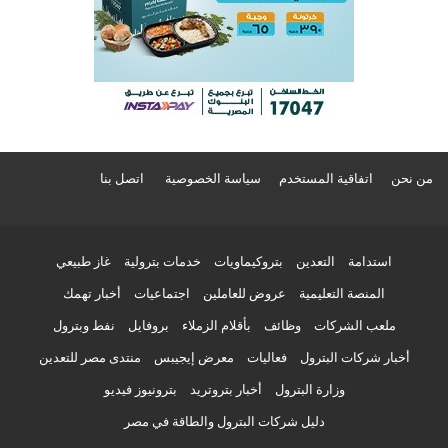
من نحن
اتفاقية المستخدم
سياسة الخصوصية
اتصل بنا
استدامة
التعدين
بتروكيماويات
خدمات بترولية
غاز طبيعي
المنصة التعليمية
عروض للعاملين
اجتماعيات
أخبار تهمك
ملعب الشركات
وظائف
بأقلام الزملاء
بروفايل
نفط وبترول
أخبار شركات البترول
فعاليات
معرض إيجيبس
منتدى مصر للتعدين
وزارة البترول
أخبار بتروتريد
بترونيوز فيديو
دليل شركات البترول والطاقة في مصر