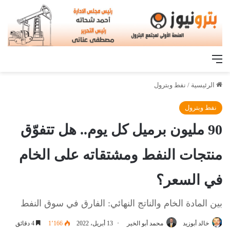
القائمة
الرئيسية
/
نفط وبترول
نفط وبترول
90 مليون برميل كل يوم.. هل تتفوّق
منتجات النفط ومشتقاته على الخام
في السعر؟
بين المادة الخام والناتج النهائي: الفارق في سوق النفط
خالد أبوزيد
محمد أبو الخير
13 أبريل، 2022
1٬166
4 دقائق