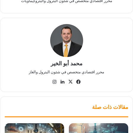
محرر اقتصادي متخصص في شئون البترول والبتروكيماويات
محمد أبو الخير
محرر اقتصادي متخصص في شئون البترول والغاز
‫X
فيسبوك
لينكدإن
انستقرام
مقالات ذات صلة