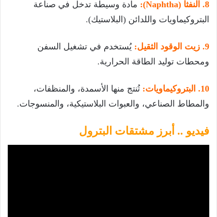
8. النفثا (Naphtha):
مادة وسيطة تدخل في صناعة
البتروكيماويات واللدائن (البلاستيك).
9. زيت الوقود الثقيل:
يُستخدم في تشغيل السفن
ومحطات توليد الطاقة الحرارية.
10. البتروكيماويات:
تُنتج منها الأسمدة، والمنظفات،
والمطاط الصناعي، والعبوات البلاستيكية، والمنسوجات.
فيديو .. أبرز مشتقات البترول