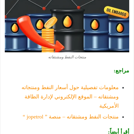
منتجات النفط ومشتقاته
مراجع:
معلومات تفصيلية حول أسعار النفط ومنتجاته
ومشتقاته – الموقع الإلكتروني لإدارة الطاقة
الأمريكية
منتجات النفط ومشتقاته – منصة ” jopetrol “
أقرأ أيضاً: