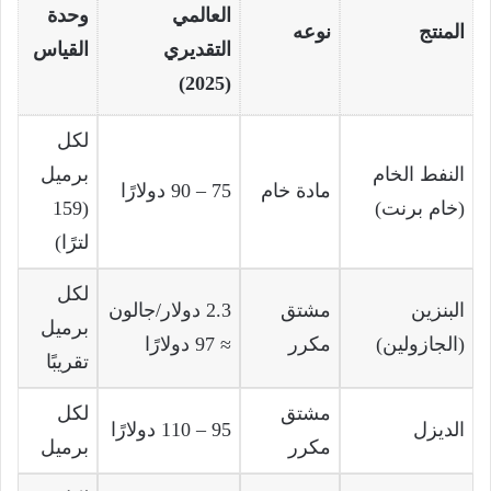
العالمي
وحدة
المنتج
نوعه
التقديري
القياس
(2025)
لكل
النفط الخام
برميل
مادة خام
75 – 90 دولارًا
(خام برنت)
(159
لترًا)
لكل
البنزين
مشتق
2.3 دولار/جالون
برميل
(الجازولين)
مكرر
≈ 97 دولارًا
تقريبًا
مشتق
لكل
الديزل
95 – 110 دولارًا
مكرر
برميل