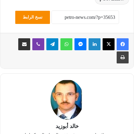
نسخ الرابط
لينكدإن
ماسنجر
واتساب
تيلقرام
ڤايبر
مشاركة عبر البريد
طباعة
خالد أبوزيد